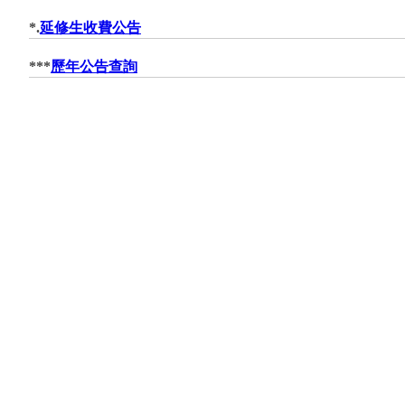
*.
延修生收費公告
***
歷年公告查詢